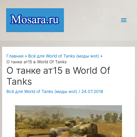
Перейти
к
Глав
содержимому
мен
Главная
Всё для World of Tanks (моды wot)
О танке ат15 в World Of Tanks
О танке ат15 в World Of
Tanks
Всё для World of Tanks (моды wot)
/
24.07.2018