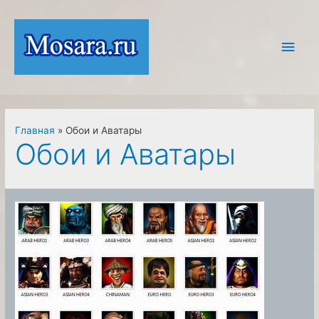
Перейти
к
Глав
содержимому
мен
Главная
Обои и Аватары
Обои и Аватары