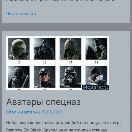
Аватары
Читать далее »
ярость
(fury
аватары)
Аватары спецназ
Обои и Аватары
/
15.05.2019
Небольшая коллекция аватаров бойцов спецназа из игры
Rainbow Six Siege. Брутальные персонажи отлично