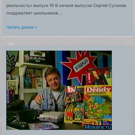
реальность» выпуск 19 В начале выпуска Сергей Супонев
поздравляет школьников …
Телепередача
Читать далее »
«Денди
—
Новая
реальность»
выпуск
19
Смотреть