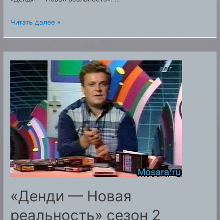
Телепередача
Читать далее »
«Денди
—
Новая
реальность»
выпуск
17
Смотреть
«Денди — Новая
реальность» сезон 2