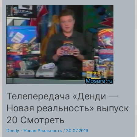
реальность»
сезон
2
выпуск
28
Телепередача «Денди —
Новая реальность» выпуск
20 Смотреть
Dendy - Новая Реальность
/
30.07.2019