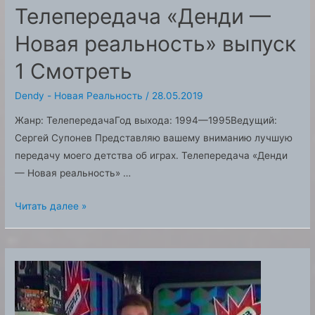
Телепередача «Денди —
Новая реальность» выпуск
1 Смотреть
Dendy - Новая Реальность
/
28.05.2019
Жанр: ТелепередачаГод выхода: 1994—1995Ведущий:
Сергей Супонев Представляю вашему вниманию лучшую
передачу моего детства об играх. Телепередача «Денди
— Новая реальность» …
Телепередача
Читать далее »
«Денди
—
Новая
реальность»
выпуск
1