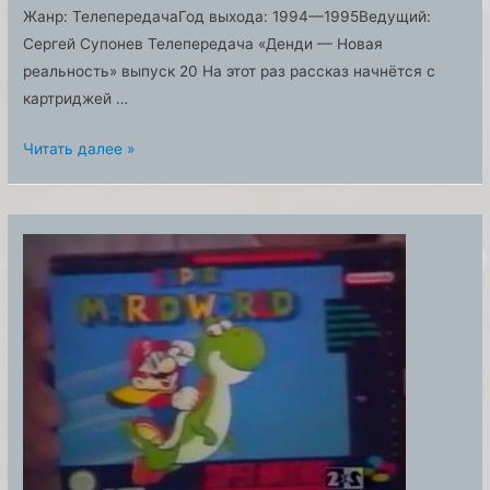
Жанр: ТелепередачаГод выхода: 1994—1995Ведущий:
Сергей Супонев Телепередача «Денди — Новая
реальность» выпуск 20 На этот раз рассказ начнётся с
картриджей …
Телепередача
Читать далее »
«Денди
—
Новая
реальность»
выпуск
20
Смотреть