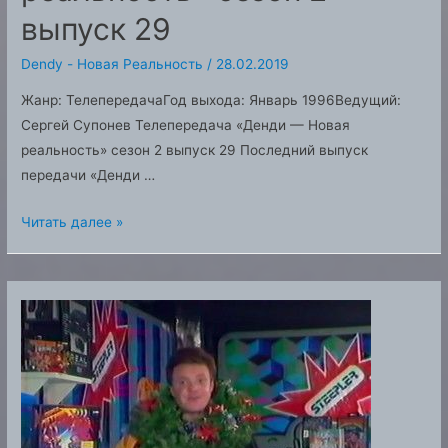
выпуск 29
Dendy - Новая Реальность
/
28.02.2019
Жанр: ТелепередачаГод выхода: Январь 1996Ведущий:
Сергей Супонев Телепередача «Денди — Новая
реальность» сезон 2 выпуск 29 Последний выпуск
передачи «Денди …
«Денди
Читать далее »
—
Новая
реальность»
сезон
2
выпуск
29