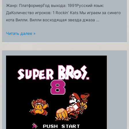
Жанр: ПлатформерГод выхода: 1991Русский язык:
ДаКоличество игроков: 1 Rockin’ Kats Мы играем за синего
кота Вилли. Вилли восходящая звезда джаза …
Rockin’
Читать далее »
Kats
(Рокин
кэтс)
Игра
для
денди
[RUS]