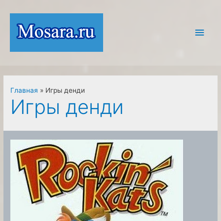
Перейти
к
Глав
содержимому
мен
Главная
Игры денди
Игры денди