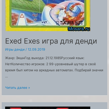
Exed Exes игра для денди
Игры денди
/
12.09.2019
Жанр: ЭкшнГод выхода: 21.12.1985Русский язык:
НетКоличество игроков: 2 99-уровневый шутер в своё
время был хитом на аркадных автоматах. Подбирай значки
…
Exed
Читать далее »
Exes
игра
для