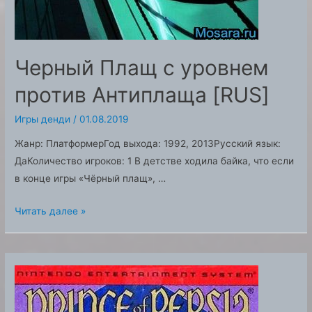
Черный Плащ с уровнем
против Антиплаща [RUS]
Игры денди
/
01.08.2019
Жанр: ПлатформерГод выхода: 1992, 2013Русский язык:
ДаКоличество игроков: 1 В детстве ходила байка, что если
в конце игры «Чёрный плащ», …
Черный
Читать далее »
Плащ
с
уровнем
против
Антиплаща