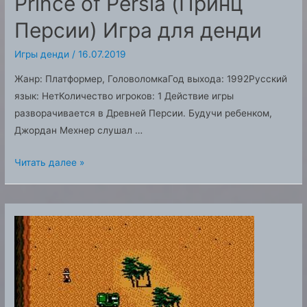
Prince of Persia (Принц
Персии) Игра для денди
Игры денди
/
16.07.2019
Жанр: Платформер, ГоловоломкаГод выхода: 1992Русский
язык: НетКоличество игроков: 1 Действие игры
разворачивается в Древней Персии. Будучи ребенком,
Джордан Мехнер слушал …
Prince
Читать далее »
of
Persia
(Принц
Персии)
Игра
для
денди