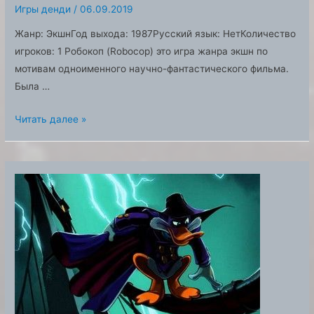
Игры денди
/
06.09.2019
Жанр: ЭкшнГод выхода: 1987Русский язык: НетКоличество
игроков: 1 Робокоп (Robocop) это игра жанра экшн по
мотивам одноименного научно-фантастического фильма.
Была …
Робокоп
Читать далее »
(Robocop)
игра
для
денди