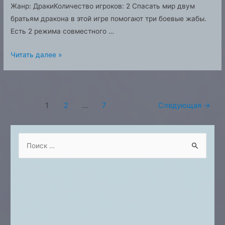
Жанр: ДракиКоличество игроков: 2 Спасать мир двум
братьям дракона в этой игре помогают три боевые жабы.
Есть 2 режима совместного …
Battletoads
Читать далее »
and
Double
Dragon
Навигация
—
1
2
…
7
Следующая
→
по
The
записям
Ultimate
S
Team
e
a
r
c
h
f