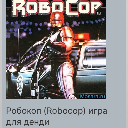
денди
Робокоп (Robocop) игра
для денди