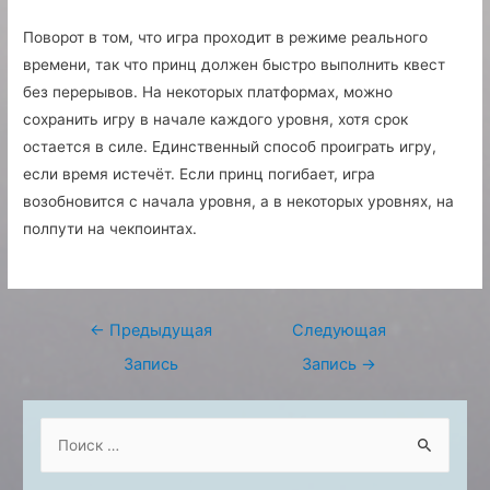
Поворот в том, что игра проходит в режиме реального
времени, так что принц должен быстро выполнить квест
без перерывов. На некоторых платформах, можно
сохранить игру в начале каждого уровня, хотя срок
остается в силе. Единственный способ проиграть игру,
если время истечёт. Если принц погибает, игра
возобновится с начала уровня, а в некоторых уровнях, на
полпути на чекпоинтах.
Навигация
←
Предыдущая
Следующая
по
Запись
Запись
→
записям
S
e