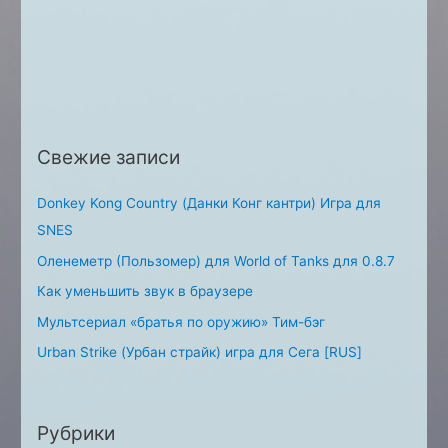
a
r
c
h
f
o
Свежие записи
r
:
Donkey Kong Country (Данки Конг кантри) Игра для
SNES
Оленеметр (Пользомер) для World of Tanks для 0.8.7
Как уменьшить звук в браузере
Мультсериал «братья по оружию» Тим-бэг
Urban Strike (Урбан страйк) игра для Сега [RUS]
Рубрики