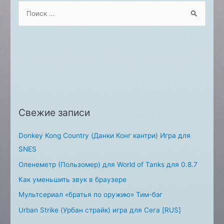
S
e
a
r
c
h
f
o
Свежие записи
r
:
Donkey Kong Country (Данки Конг кантри) Игра для
SNES
Оленеметр (Пользомер) для World of Tanks для 0.8.7
Как уменьшить звук в браузере
Мультсериал «братья по оружию» Тим-бэг
Urban Strike (Урбан страйк) игра для Сега [RUS]