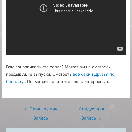
Вам понравилась эта серия? Может вы не смотрели
предыдущие выпуски. Смотреть
все серии Друзья по
батлфилд
. Посмотрите они тоже очень интересные.
Навигация
←
Предыдущая
Следующая
по
Запись
Запись
→
записям