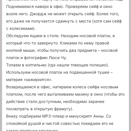
Поднимаемся наверх в офис. Проверяем сейф и окно
возле него. Джордж не может открыть сейф. Более того,
его даже не получается сдвинуть с места (хотя сам сейф
с колесиками).
Обследуем ящики в столе. Находим носовой платок, в
который что-то завернуто. Кликаем по нему правой
кнопкой мыши, чтобы получить два предмета – носовой
платок и фотографию Люси Чу.
Топаем в коптильню (где нашли тлеющее полешко).
Используем носовой платок на подвешенной тушке –
материя «зажирнится».
Возвращаемся в офис, натираем колеса сейфа носовым
платком, после чего выталкиваем махину в окно (чтобы это
действие стало доступным, необходимо заранее
посмотреть в открытую фрамугу).
Внизу подбираем MP3-плеер и манускрипт Анны. Со
спокойной душой и чистой совестью покидаем это не
самое приятное местечко.