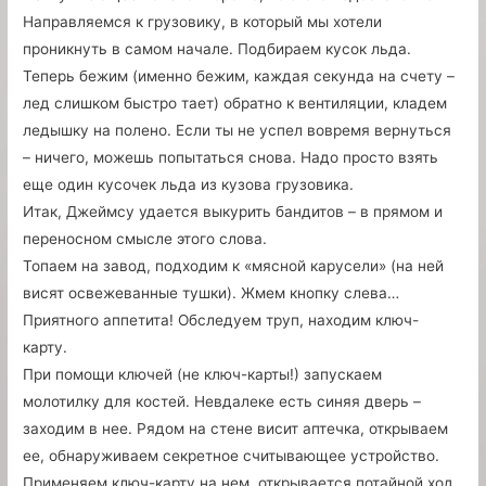
Направляемся к грузовику, в который мы хотели
проникнуть в самом начале. Подбираем кусок льда.
Теперь бежим (именно бежим, каждая секунда на счету –
лед слишком быстро тает) обратно к вентиляции, кладем
ледышку на полено. Если ты не успел вовремя вернуться
– ничего, можешь попытаться снова. Надо просто взять
еще один кусочек льда из кузова грузовика.
Итак, Джеймсу удается выкурить бандитов – в прямом и
переносном смысле этого слова.
Топаем на завод, подходим к «мясной карусели» (на ней
висят освежеванные тушки). Жмем кнопку слева…
Приятного аппетита! Обследуем труп, находим ключ-
карту.
При помощи ключей (не ключ-карты!) запускаем
молотилку для костей. Невдалеке есть синяя дверь –
заходим в нее. Рядом на стене висит аптечка, открываем
ее, обнаруживаем секретное считывающее устройство.
Применяем ключ-карту на нем, открывается потайной ход.