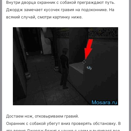
Внутри дворца охранник с собакой преграждают путь.
Джордж замечает кусочек гравия на подоконнике. На
всякий случай, смотри картинку ниже.
Достаем нож, отковыриваем гравий.
Охранник с собакой убегут вниз проверять обстановку. В
это время Джордж бежит к чашке с чаем и выпивает все