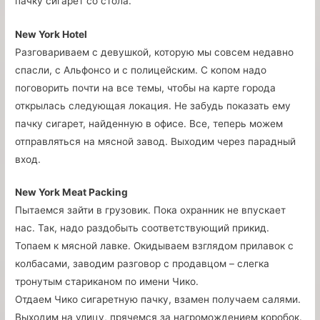
пачку сигарет со стола.
New York Hotel
Разговариваем с девушкой, которую мы совсем недавно
спасли, с Альфонсо и с полицейским. С копом надо
поговорить почти на все темы, чтобы на карте города
открылась следующая локация. Не забудь показать ему
пачку сигарет, найденную в офисе. Все, теперь можем
отправляться на мясной завод. Выходим через парадный
вход.
New York Meat Packing
Пытаемся зайти в грузовик. Пока охранник не впускает
нас. Так, надо раздобыть соответствующий прикид.
Топаем к мясной лавке. Окидываем взглядом прилавок с
колбасами, заводим разговор с продавцом – слегка
тронутым стариканом по имени Чико.
Отдаем Чико сигаретную пачку, взамен получаем салями.
Выходим на улицу, прячемся за нагромождением коробок.