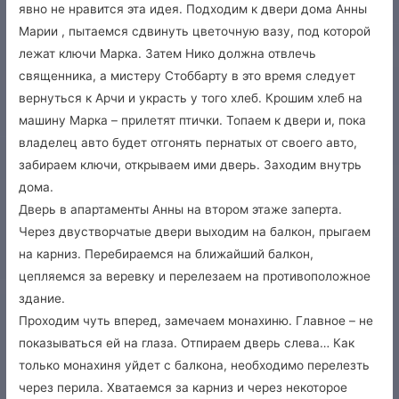
явно не нравится эта идея. Подходим к двери дома Анны
Марии , пытаемся сдвинуть цветочную вазу, под которой
лежат ключи Марка. Затем Нико должна отвлечь
священника, а мистеру Стоббарту в это время следует
вернуться к Арчи и украсть у того хлеб. Крошим хлеб на
машину Марка – прилетят птички. Топаем к двери и, пока
владелец авто будет отгонять пернатых от своего авто,
забираем ключи, открываем ими дверь. Заходим внутрь
дома.
Дверь в апартаменты Анны на втором этаже заперта.
Через двустворчатые двери выходим на балкон, прыгаем
на карниз. Перебираемся на ближайший балкон,
цепляемся за веревку и перелезаем на противоположное
здание.
Проходим чуть вперед, замечаем монахиню. Главное – не
показываться ей на глаза. Отпираем дверь слева… Как
только монахиня уйдет с балкона, необходимо перелезть
через перила. Хватаемся за карниз и через некоторое