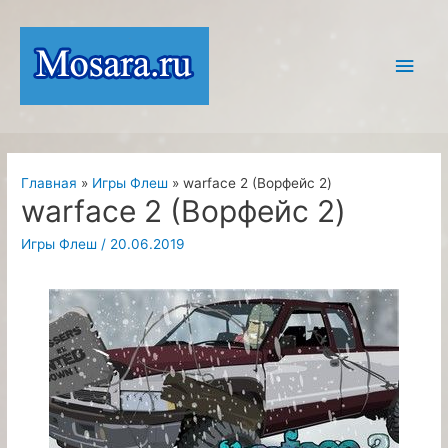
Перейти
к
Глав
содержимому
мен
Главная
Игры Флеш
warface 2 (Ворфейс 2)
warface 2 (Ворфейс 2)
Игры Флеш
/
20.06.2019