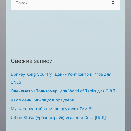
e
a
r
c
h
f
o
Свежие записи
r
:
Donkey Kong Country (Данки Конг кантри) Игра для
SNES
Оленеметр (Пользомер) для World of Tanks для 0.8.7
Как уменьшить звук в браузере
Мультсериал «братья по оружию» Тим-бэг
Urban Strike (Урбан страйк) игра для Сега [RUS]