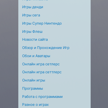
Игры денди
Игры сега
Игры Супер Нинтендо
Игры Флеш
Новости сайта
Обзор и Прохождение Игр
Обои и Аватары
Онлайн игра сетлерс
Онлайн игра сеттлерс
Онлайн игры
Программы
Работа с программами
Разное о играх