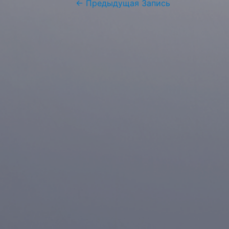
Навигация
←
Предыдущая Запись
по
записям