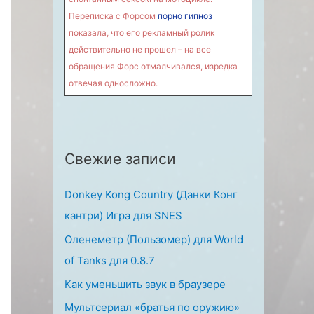
:
Переписка с Форсом
порно гипноз
показала, что его рекламный ролик
действительно не прошел – на все
обращения Форс отмалчивался, изредка
отвечая односложно.
Свежие записи
Donkey Kong Country (Данки Конг
кантри) Игра для SNES
Оленеметр (Пользомер) для World
of Tanks для 0.8.7
Как уменьшить звук в браузере
Мультсериал «братья по оружию»