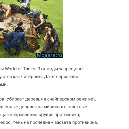
ы World of Tanks. Эти моды запрещены
уются как читерные. Дают серьёзное
ами.
ра (Убирает деревья в снайперском режиме),
валенные деревья на миникарте, цветные
ющая направление орудия противника,
ебро, тень на последнем засвете противника,