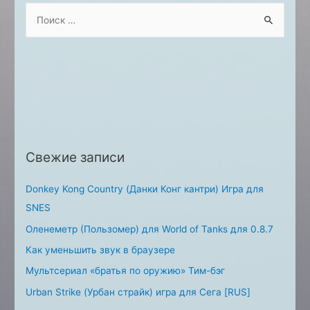
S
e
a
r
c
h
f
o
Свежие записи
r
:
Donkey Kong Country (Данки Конг кантри) Игра для
SNES
Оленеметр (Пользомер) для World of Tanks для 0.8.7
Как уменьшить звук в браузере
Мультсериал «братья по оружию» Тим-бэг
Urban Strike (Урбан страйк) игра для Сега [RUS]