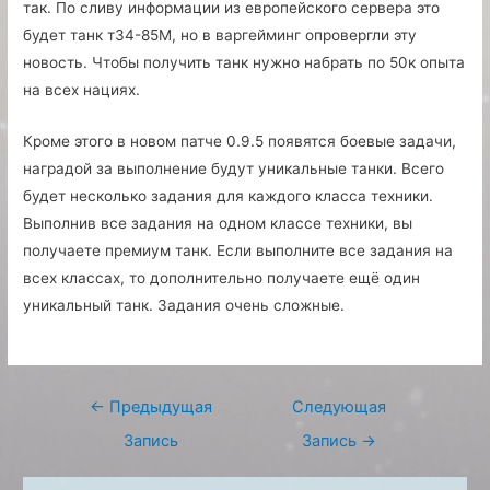
так. По сливу информации из европейского сервера это
будет танк т34-85М, но в варгейминг опровергли эту
новость. Чтобы получить танк нужно набрать по 50к опыта
на всех нациях.
Кроме этого в новом патче 0.9.5 появятся боевые задачи,
наградой за выполнение будут уникальные танки. Всего
будет несколько задания для каждого класса техники.
Выполнив все задания на одном классе техники, вы
получаете премиум танк. Если выполните все задания на
всех классах, то дополнительно получаете ещё один
уникальный танк. Задания очень сложные.
Навигация
←
Предыдущая
Следующая
по
Запись
Запись
→
записям