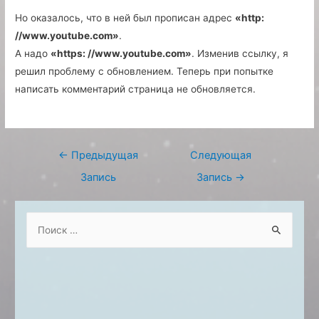
Но оказалось, что в ней был прописан адрес
«http:
//www.youtube.com»
.
А надо
«https: //www.youtube.com»
. Изменив ссылку, я
решил проблему с обновлением. Теперь при попытке
написать комментарий страница не обновляется.
Навигация
←
Предыдущая
Следующая
по
Запись
Запись
→
записям
S
e
a
r
c
h