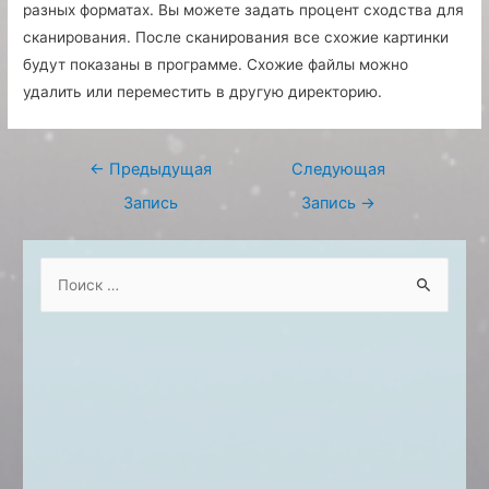
разных форматах. Вы можете задать процент сходства для
сканирования. После сканирования все схожие картинки
будут показаны в программе. Схожие файлы можно
удалить или переместить в другую директорию.
Навигация
←
Предыдущая
Следующая
по
Запись
Запись
→
записям
S
e
a
r
c
h
f
o