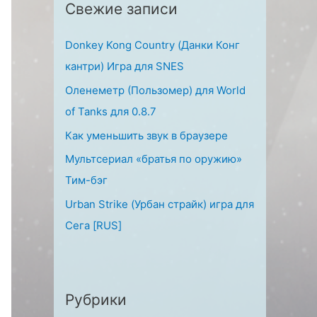
Свежие записи
:
Donkey Kong Country (Данки Конг
кантри) Игра для SNES
Оленеметр (Пользомер) для World
of Tanks для 0.8.7
Как уменьшить звук в браузере
Мультсериал «братья по оружию»
Тим-бэг
Urban Strike (Урбан страйк) игра для
Сега [RUS]
Рубрики