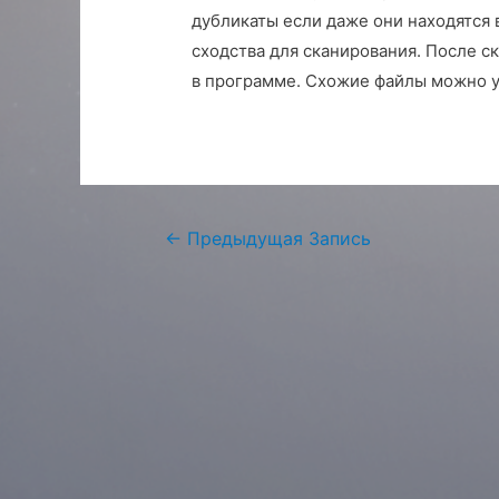
дубликаты если даже они находятся 
сходства для сканирования. После с
в программе. Схожие файлы можно у
Навигация
←
Предыдущая Запись
по
записям