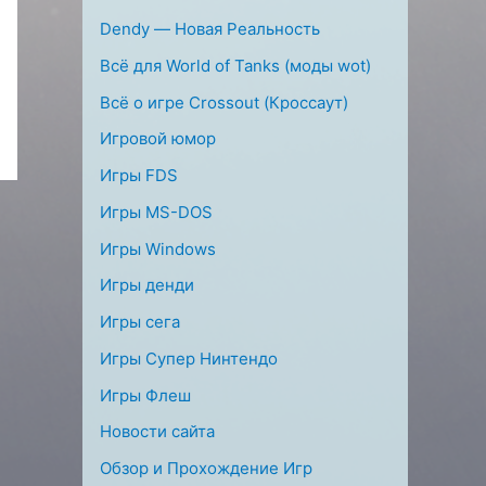
Dendy — Новая Реальность
Всё для World of Tanks (моды wot)
Всё о игре Crossout (Кроссаут)
Игровой юмор
Игры FDS
Игры MS-DOS
Игры Windows
Игры денди
Игры сега
Игры Супер Нинтендо
Игры Флеш
Новости сайта
Обзор и Прохождение Игр