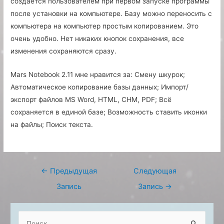
создаётся пользователем при первом запуске программы
после установки на компьютере. Базу можно переносить с
компьютера на компьютер простым копированием. Это
очень удобно. Нет никаких кнопок сохранения, все
изменения сохраняются сразу.
Mars Notebook 2.11 мне нравится за: Смену шкурок;
Автоматическое копирование базы данных; Импорт/
экспорт файлов MS Word, HTML, CHM, PDF; Всё
сохраняется в единой базе; Возможность ставить иконки
на файлы; Поиск текста.
Навигация
←
Предыдущая
Следующая
по
Запись
Запись
→
записям
S