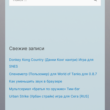
e
a
r
c
h
f
o
Свежие записи
r
:
Donkey Kong Country (Данки Конг кантри) Игра для
SNES
Оленеметр (Пользомер) для World of Tanks для 0.8.7
Как уменьшить звук в браузере
Мультсериал «братья по оружию» Тим-бэг
Urban Strike (Урбан страйк) игра для Сега [RUS]