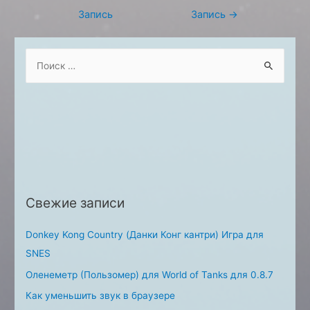
по
Запись
Запись
→
записям
S
e
a
r
c
h
f
o
Свежие записи
r
:
Donkey Kong Country (Данки Конг кантри) Игра для
SNES
Оленеметр (Пользомер) для World of Tanks для 0.8.7
Как уменьшить звук в браузере