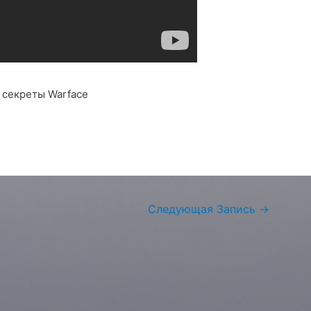
секреты Warface
Следующая Запись
→