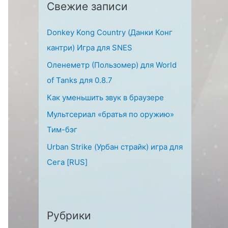
Свежие записи
:
Donkey Kong Country (Данки Конг
кантри) Игра для SNES
Оленеметр (Пользомер) для World
of Tanks для 0.8.7
Как уменьшить звук в браузере
Мультсериал «братья по оружию»
Тим-бэг
Urban Strike (Урбан страйк) игра для
Сега [RUS]
Рубрики