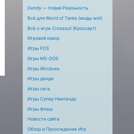
Dendy — Новая Реальность
Всё для World of Tanks (моды wot)
Всё о игре Crossout (Кроссаут)
Игровой юмор
Игры FDS
Игры MS-DOS
Игры Windows
Игры денди
Игры сега
Игры Супер Нинтендо
Игры Флеш
Новости сайта
Обзор и Прохождение Игр