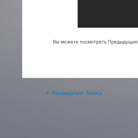
Вы можете посмотреть Предыдущие 
Навигация
←
Предыдущая Запись
по
записям