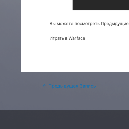
Вы можете посмотреть Предыдущие 
Играть в Warface
Навигация
←
Предыдущая Запись
по
записям