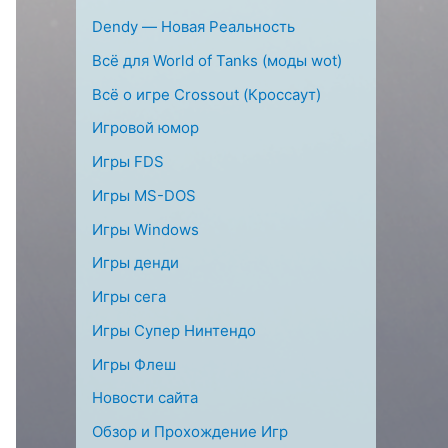
Dendy — Новая Реальность
Всё для World of Tanks (моды wot)
Всё о игре Crossout (Кроссаут)
Игровой юмор
Игры FDS
Игры MS-DOS
Игры Windows
Игры денди
Игры сега
Игры Супер Нинтендо
Игры Флеш
Новости сайта
Обзор и Прохождение Игр