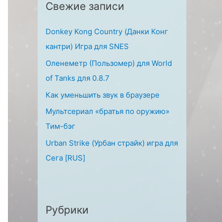
Свежие записи
:
Donkey Kong Country (Данки Конг
кантри) Игра для SNES
Оленеметр (Пользомер) для World
of Tanks для 0.8.7
Как уменьшить звук в браузере
Мультсериал «братья по оружию»
Тим-бэг
Urban Strike (Урбан страйк) игра для
Сега [RUS]
Рубрики