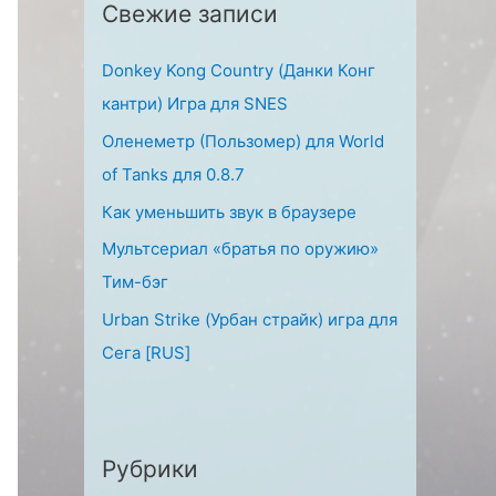
Свежие записи
:
Donkey Kong Country (Данки Конг
кантри) Игра для SNES
Оленеметр (Пользомер) для World
of Tanks для 0.8.7
Как уменьшить звук в браузере
Мультсериал «братья по оружию»
Тим-бэг
Urban Strike (Урбан страйк) игра для
Сега [RUS]
Рубрики