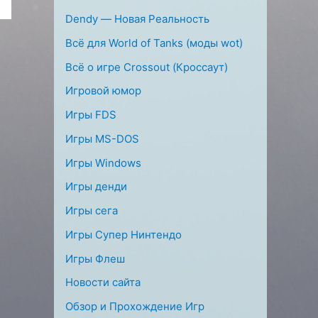
Dendy — Новая Реальность
Всё для World of Tanks (моды wot)
Всё о игре Crossout (Кроссаут)
Игровой юмор
Игры FDS
Игры MS-DOS
Игры Windows
Игры денди
Игры сега
Игры Супер Нинтендо
Игры Флеш
Новости сайта
Обзор и Прохождение Игр