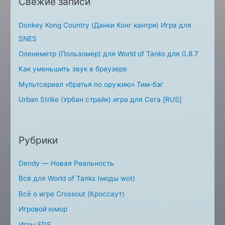
Свежие записи
r
:
Donkey Kong Country (Данки Конг кантри) Игра для
SNES
Оленеметр (Пользомер) для World of Tanks для 0.8.7
Как уменьшить звук в браузере
Мультсериал «братья по оружию» Тим-бэг
Urban Strike (Урбан страйк) игра для Сега [RUS]
Рубрики
Dendy — Новая Реальность
Всё для World of Tanks (моды wot)
Всё о игре Crossout (Кроссаут)
Игровой юмор
Игры FDS