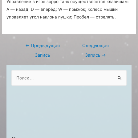
Управление в игре зорро танк осуществляется клавишам:
A — назад; D — вперёд; W — прыжок; Колесо мышки
управляет угол наклона пушки; Пробел — стрелять.
Навигация
←
Предыдущая
Следующая
по
Запись
Запись
→
записям
S
e
a
r
c
h
f
o