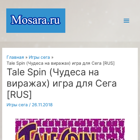
Перейти
к
Глав
содержимому
мен
Главная
Игры сега
Tale Spin (Чудеса на виражах) игра для Сега [RUS]
Tale Spin (Чудеса на
виражах) игра для Сега
[RUS]
Игры сега
/
26.11.2018