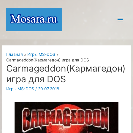
Перейти
к
Глав
содержимому
мен
Главная
Игры MS-DOS
Carmageddon(Кармагедон) игра для DOS
Carmageddon(Кармагедон)
игра для DOS
Игры MS-DOS
/
20.07.2018