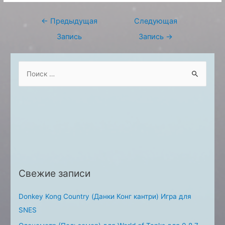
Навигация
←
Предыдущая
Следующая
по
Запись
Запись
→
записям
S
e
a
r
c
h
f
o
Свежие записи
r
:
Donkey Kong Country (Данки Конг кантри) Игра для
SNES