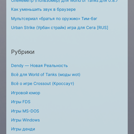
Оленеметр (Пользомер) для World of Tanks для 0.8.7
Как уменьшить звук в браузере
Мультсериал «братья по оружию» Тим-бэг
Urban Strike (Урбан страйк) игра для Сега [RUS]
Рубрики
Dendy — Новая Реальность
Всё для World of Tanks (моды wot)
Всё о игре Crossout (Кроссаут)
Игровой юмор
Игры FDS
Игры MS-DOS
Игры Windows
Игры денди