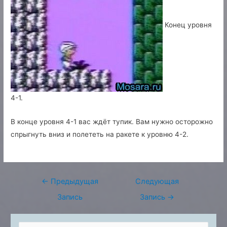
Конец уровня
4-1.
В конце уровня 4-1 вас ждёт тупик. Вам нужно осторожно
спрыгнуть вниз и полететь на ракете к уровню 4-2.
Навигация
←
Предыдущая
Следующая
по
Запись
Запись
→
записям