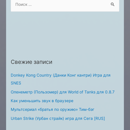
S
e
a
r
c
h
f
o
Свежие записи
r
:
Donkey Kong Country (Данки Конг кантри) Игра для
SNES
Оленеметр (Пользомер) для World of Tanks для 0.8.7
Как уменьшить звук в браузере
Мультсериал «братья по оружию» Тим-бэг
Urban Strike (Урбан страйк) игра для Сега [RUS]