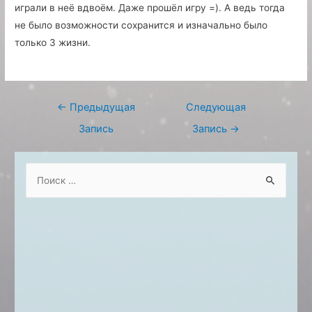
играли в неё вдвоём. Даже прошёл игру =). А ведь тогда
не было возможности сохранится и изначально было
только 3 жизни.
Навигация
←
Предыдущая
Следующая
по
Запись
Запись
→
записям
S
e
a
r
c
h
f
o