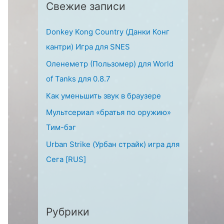
Свежие записи
:
Donkey Kong Country (Данки Конг
кантри) Игра для SNES
Оленеметр (Пользомер) для World
of Tanks для 0.8.7
Как уменьшить звук в браузере
Мультсериал «братья по оружию»
Тим-бэг
Urban Strike (Урбан страйк) игра для
Сега [RUS]
Рубрики