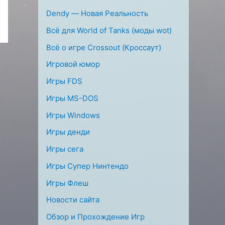
Dendy — Новая Реальность
Всё для World of Tanks (моды wot)
Всё о игре Crossout (Кроссаут)
Игровой юмор
Игры FDS
Игры MS-DOS
Игры Windows
Игры денди
Игры сега
Игры Супер Нинтендо
Игры Флеш
Новости сайта
Обзор и Прохождение Игр