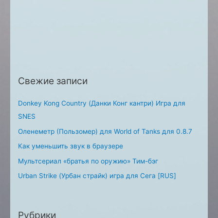
a
r
c
h
f
o
Свежие записи
r
:
Donkey Kong Country (Данки Конг кантри) Игра для
SNES
Оленеметр (Пользомер) для World of Tanks для 0.8.7
Как уменьшить звук в браузере
Мультсериал «братья по оружию» Тим-бэг
Urban Strike (Урбан страйк) игра для Сега [RUS]
Рубрики