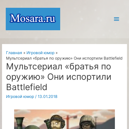
Перейти
к
Глав
содержимому
мен
Главная
Игровой юмор
Мультсериал «братья по оружию» Они испортили Battlefield
Мультсериал «братья по
оружию» Они испортили
Battlefield
Игровой юмор
/
13.01.2018